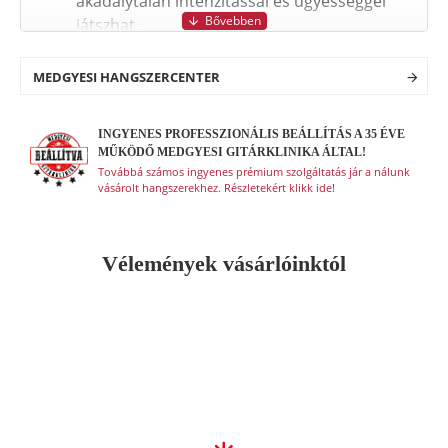
akadálytalan intenzitással és ügyességgel
játszhat.
MEDGYESI HANGSZERCENTER
INGYENES PROFESSZIONÁLIS BEÁLLÍTÁS A 35 ÉVE
MŰKÖDŐ MEDGYESI GITÁRKLINIKA ÁLTAL!
Továbbá számos ingyenes prémium szolgáltatás jár a nálunk
vásárolt hangszerekhez. Részletekért klikk ide!
Vélemények vásárlóinktól