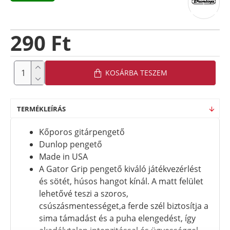
290 Ft
KOSÁRBA TESZEM
TERMÉKLEÍRÁS
Kőporos gitárpengető
Dunlop pengető
Made in USA
A Gator Grip pengető kiváló játékvezérlést
és sötét, húsos hangot kínál. A matt felület
lehetővé teszi a szoros,
csúszásmentességet,a ferde szél biztosítja a
sima támadást és a puha elengedést, így