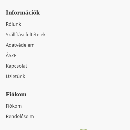
gitártok, imbuszkulcs, tremoló kar
Információk
Szín: Matt grafitszürke
Rólunk
Szállítási feltételek
Adatvédelem
ÁSZF
Kapcsolat
Üzletünk
Fiókom
Fiókom
Rendeléseim