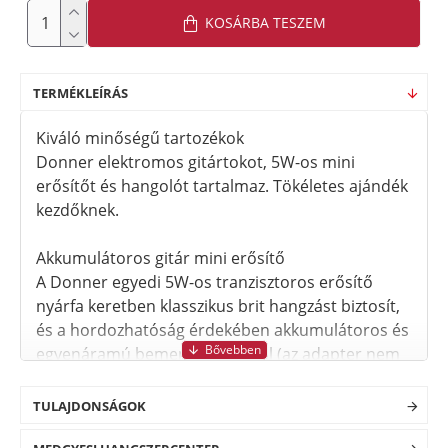
KOSÁRBA TESZEM
TERMÉKLEÍRÁS
Kiváló minőségű tartozékok
Donner elektromos gitártokot, 5W-os mini
erősítőt és hangolót tartalmaz. Tökéletes ajándék
kezdőknek.
Akkumulátoros gitár mini erősítő
A Donner egyedi 5W-os tranzisztoros erősítő
nyárfa keretben klasszikus brit hangzást biztosít,
és a hordozhatóság érdekében akkumulátoros és
egyenáramú bemenetet is kínál (az adapter nem
tartozék). Két hangcsatornával rendelkezik
(tiszta/torzított). A GAIN és a TONE beállításával
TULAJDONSÁGOK
különböző hangszíneket kaphat, amelyek