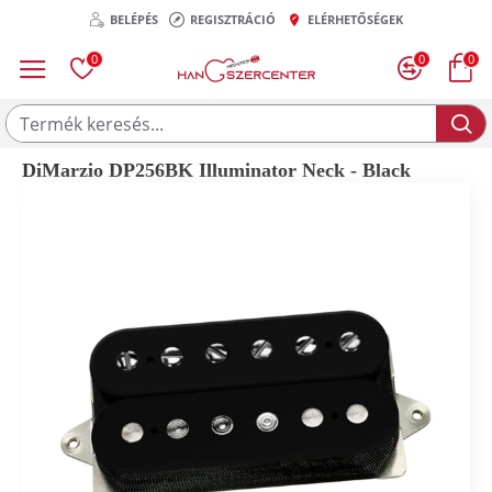
BELÉPÉS
REGISZTRÁCIÓ
ELÉRHETŐSÉGEK
0
0
0
DiMarzio DP256BK Illuminator Neck - Black