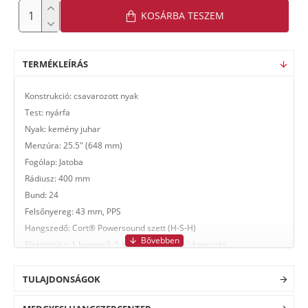
KOSÁRBA TESZEM
TERMÉKLEÍRÁS
Konstrukció: csavarozott nyak
Test: nyárfa
Nyak: kemény juhar
Menzúra: 25.5" (648 mm)
Fogólap: Jatoba
Rádiusz: 400 mm
Bund: 24
Felsőnyereg: 43 mm, PPS
Hangszedő: Cort® Powersound szett (H-S-H)
Elektronika: 1 hangerő, 1 hangszín, 5-állású kapcsoló
Híd: 2 pontos rögzítésű tremolo, Block Saddle
Kulcs: zárt
TULAJDONSÁGOK
Berakás: fehér pont