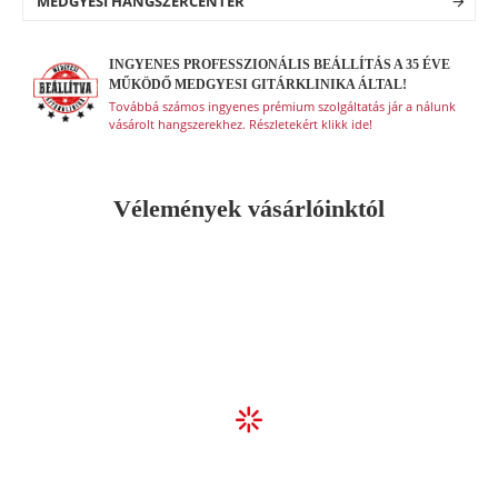
MEDGYESI HANGSZERCENTER
Hardver szín: króm
Húrok: .009” - .042”
Szín: piros (CRD - Candy Red)
INGYENES PROFESSZIONÁLIS BEÁLLÍTÁS A 35 ÉVE
MŰKÖDŐ MEDGYESI GITÁRKLINIKA ÁLTAL!
Továbbá számos ingyenes prémium szolgáltatás jár a nálunk
vásárolt hangszerekhez. Részletekért klikk ide!
Vélemények vásárlóinktól