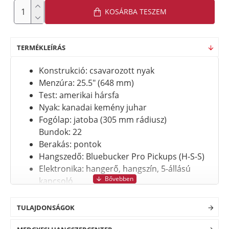
KOSÁRBA TESZEM
TERMÉKLEÍRÁS
Konstrukció: csavarozott nyak
Menzúra: 25.5" (648 mm)
Test: amerikai hársfa
Nyak: kanadai kemény juhar
Fogólap: jatoba (305 mm rádiusz)
Bundok: 22
Berakás: pontok
Hangszedő: Bluebucker Pro Pickups (H-S-S)
Elektronika: hangerő, hangszín, 5-állású
kapcsoló
Hardver szín: króm
Híd: 2-pontos tremolo
TULAJDONSÁGOK
Kulcs: Die-cast