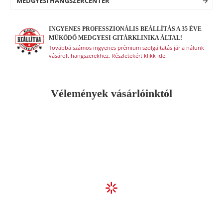
Húrok: D'Addario XL110 Strings
MEDGYESI HANGSZERCENTER
Szín: Pezsgőarany (CGM - Champagne Gold
Metallic)
INGYENES PROFESSZIONÁLIS BEÁLLÍTÁS A 35 ÉVE
Test forma: Stratocaster
MŰKÖDŐ MEDGYESI GITÁRKLINIKA ÁLTAL!
Továbbá számos ingyenes prémium szolgáltatás jár a nálunk
vásárolt hangszerekhez. Részletekért klikk ide!
Vélemények vásárlóinktól