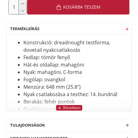
KOSÁRBA TESZEM
TERMÉKLEÍRÁS
Konstrukció: dreadnought testforma,
dovetail nyakcsatlakozás
Fedlap: tömör fenyő
Hát-és oldallap: mahagóni
Nyak: mahagóni, C-forma
Fogólap: ovangkol
Menzúra: 648 mm (25.8")
Nyak csatlakozása a testhez: 14. bundnál
Berakás: fehér pontok
Binding: csontszínű
Elektronika: -
Kulcsok: Die-cast nikkel, fekete gombok
TULAJDONSÁGOK
Híd: ovangkol