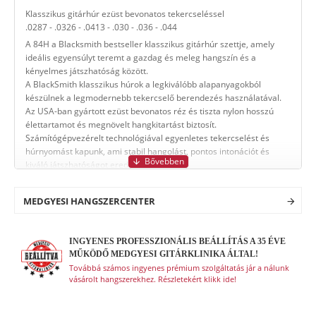
Klasszikus gitárhúr ezüst bevonatos tekercseléssel
.0287 - .0326 - .0413 - .030 - .036 - .044
A 84H a Blacksmith bestseller klasszikus gitárhúr szettje, amely
ideális egyensúlyt teremt a gazdag és meleg hangszín és a
kényelmes játszhatóság között.
A BlackSmith klasszikus húrok a legkiválóbb alapanyagokból
készülnek a legmodernebb tekercselő berendezés használatával.
Az USA-ban gyártott ezüst bevonatos réz és tiszta nylon hosszú
élettartamot és megnövelt hangkitartást biztosít.
Számítógépvezérelt technológiával egyenletes tekercselést és
húrnyomást kapunk, ami stabil hangolást, pontos intonációt és
kiváló játszhatóságot eredményez.
Az egyedülálló, szabadalmazott vákuumzárású, csavarodásmentes
csomagolásnak köszönhetően a húr nem rozsdásodik és nem sérül.
MEDGYESI HANGSZERCENTER
INGYENES PROFESSZIONÁLIS BEÁLLÍTÁS A 35 ÉVE
MŰKÖDŐ MEDGYESI GITÁRKLINIKA ÁLTAL!
Továbbá számos ingyenes prémium szolgáltatás jár a nálunk
vásárolt hangszerekhez. Részletekért klikk ide!