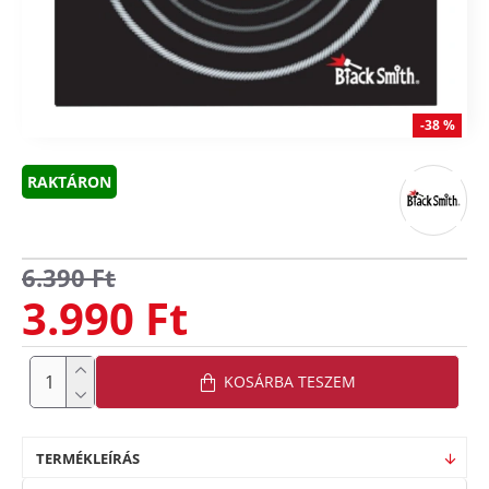
-38 %
RAKTÁRON
6.390 Ft
3.990 Ft
KOSÁRBA TESZEM
TERMÉKLEÍRÁS