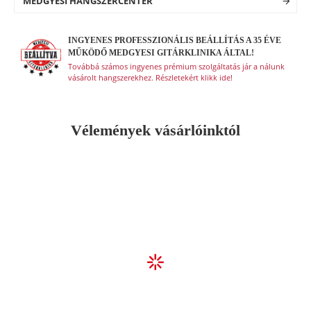
MEDGYESI HANGSZERCENTER
basszusgitárokhoz használható.
INGYENES PROFESSZIONÁLIS BEÁLLÍTÁS A 35 ÉVE
MŰKÖDŐ MEDGYESI GITÁRKLINIKA ÁLTAL!
Továbbá számos ingyenes prémium szolgáltatás jár a nálunk
vásárolt hangszerekhez. Részletekért klikk ide!
Vélemények vásárlóinktól