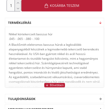
KOSÁRBA TESZEM
TERMÉKLEÍRÁS
Nikkel körtekercselt basszus húr
.045 - .065 - .080 - .100
A BlackSmith elektromos basszus húrok a legkiválóbb
alapanyagokból készülnek a legmodernebb tekercselő berendezés
használatával. Az USA-ban gyártott nikkel és acél hosszú
élettartamot és tisztább hangzást kölcsönöz, mint a hagyományos
nikkel tekercselésű húr. Számítógépvezérelt technológiával
egyenletes tekercselést és húrnyomást kapunk, ami stabil
hangolást, pontos intonációt és kiváló játszhatóságot eredményez.
Az egyedülálló, szabadalmazott vákuumzárású, csavarodásmentes
csomagolásnak köszönhetően a húr nem rozsdásodik és nem sérül.
NW-45100-4-35 - A BlackSmith legnépszerűbb nikkelbevonatos
körtekercselt acél basszus húrkészletének hosszabb menzúrás
verziója. Ezt a sokoldalú húrkészletet a csilingelő hangzás, az átütő
TULAJDONSÁGOK
erő és a kényelmes játszhatóság ideális kombinációja jellemzi,
bármilyen zenei stílushoz jól használható. Max. 35" menzúrájú