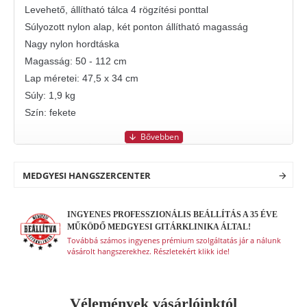
Levehető, állítható tálca 4 rögzítési ponttal
Súlyozott nylon alap, két ponton állítható magasság
Nagy nylon hordtáska
Magasság: 50 - 112 cm
Lap méretei: 47,5 x 34 cm
Súly: 1,9 kg
Szín: fekete
Tartozék hordtáskával.
MEDGYESI HANGSZERCENTER
INGYENES PROFESSZIONÁLIS BEÁLLÍTÁS A 35 ÉVE
MŰKÖDŐ MEDGYESI GITÁRKLINIKA ÁLTAL!
Továbbá számos ingyenes prémium szolgáltatás jár a nálunk
vásárolt hangszerekhez. Részletekért klikk ide!
Vélemények vásárlóinktól